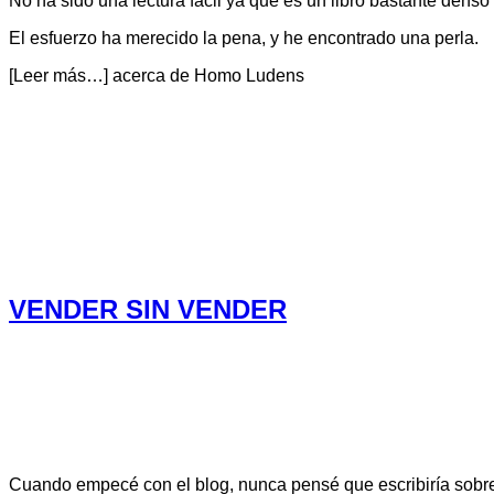
No ha sido una lectura fácil ya que es un libro bastante denso
El esfuerzo ha merecido la pena, y he encontrado una perla.
[Leer más…]
acerca de Homo Ludens
VENDER SIN VENDER
Cuando empecé con el blog, nunca pensé que escribiría sobre