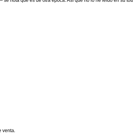
 – se nota que es de otra época. Así que no lo he leído en su to
 venta.