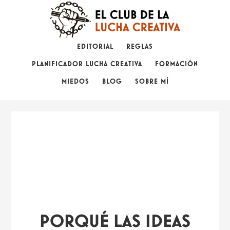
Saltar
Saltar
a
al
la
contenido
EDITORIAL
REGLAS
navegación
principal
PLANIFICADOR LUCHA CREATIVA
FORMACIÓN
principal
MIEDOS
BLOG
SOBRE MÍ
PORQUÉ LAS IDEAS