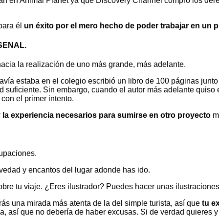
rán en Animal Planet ya que Discovery Channel compró los derec
para él
un éxito por el mero hecho de poder trabajar en un
SENAL.
acia la realización de uno más grande, más adelante.
vía estaba en el colegio escribió un libro de 100 páginas junto
ad suficiente. Sin embargo, cuando el autor más adelante quiso en
con el primer intento.
la experiencia necesarios para sumirse en otro proyecto
má
cupaciones.
ovedad y encantos del lugar adonde has ido.
re tu viaje. ¿Eres ilustrador? Puedes hacer unas ilustraciones c
drás una mirada más atenta de la del simple turista, así que
tu e
, así que no debería de haber excusas. Si de verdad quieres y