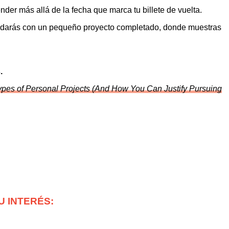
nder más allá de la fecha que marca tu billete de vuelta.
 quedarás con un pequeño proyecto completado, donde muestras
.
ypes of Personal Projects (And How You Can Justify Pursuing
U INTERÉS: