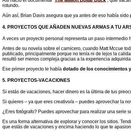
Así nació el documental “
The Million Dollar Duck
”, que saca
rotundo.
Aún así, Brian Davis asegura que ya antes de eso había sido 
4. PROYECTOS QUE AÑADEN NUEVAS ARMAS A TU AR
A veces un proyecto personal representa un paso intermedio h
Antes de su novela sobre el carnicero, cuando Matt Mccue toda
publicado, principalmente porque no tenía ni de lejos la calid
resultó ser menos compleja gracias a la experiencia adquirida 
Ese primer proyecto le había
dotado de los conocimientos y 
5. PROYECTOS-VACACIONES
Si estás de vacaciones, hacer dinero es la última de tus preo
Si quieres – ya que eres creativo/a – puedes aprovechar la n
¿Eres fotógrafo? Puedes aprovechar para realizar una serie sob
Es una forma alternativa de explorar y conocer los sitios. Ten
que estás de vacaciones y encima haciendo lo que te apasiona