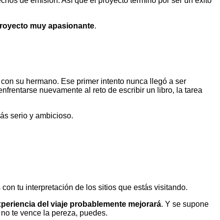
hos de emisión. Así que el proyecto terminó por ser un éxito
 proyecto muy apasionante
.
 con su hermano. Ese primer intento nunca llegó a ser
frentarse nuevamente al reto de escribir un libro, la tarea
s serio y ambicioso.
on tu interpretación de los sitios que estás visitando.
xperiencia del viaje probablemente mejorará
. Y se supone
 no te vence la pereza, puedes.